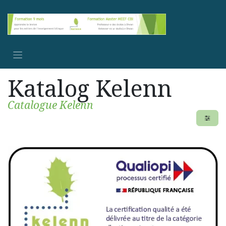
Se rendre au contenu
Katalog Kelenn
Catalogue Kelenn