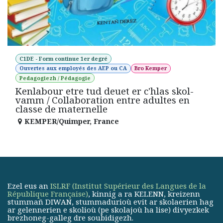
C1DE - Form continue 1er degré
Ouvertes aux employés des AEP ou CA
Bro Kemper
Pedagogiezh / Pédagogie
Kenlabour etre tud deuet er c'hlas skol-
vamm / Collaboration entre adultes en
classe de maternelle
KEMPER/Quimper
,
France
Ezel eus an
ISLRF (Institut Supérieur des Langues de la
République Française)
, kinnig a ra KELENN, kreizenn
stummañ DIWAN, stummadurioù evit ar skolaerien hag
ar gelennerien e skolioù (pe skolajoù ha lise) divyezkek
brezhoneg-galleg dre soubidigezh.