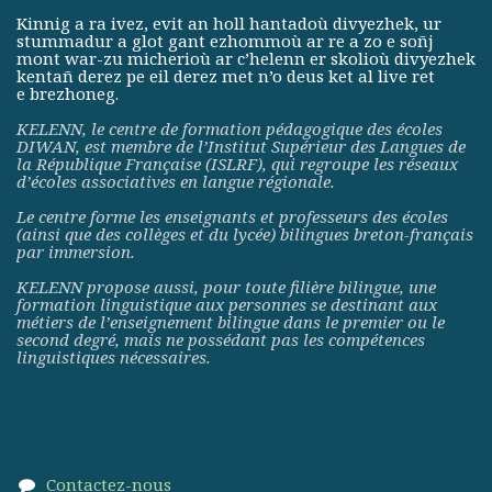
Kinnig a ra ivez, evit an holl hantadoù divyezhek, ur
stummadur a glot gant ezhommoù ar re a zo e soñj
mont war-zu micherioù ar c’helenn er skolioù divyezhek
kentañ derez pe eil derez met n’o deus ket al live ret
e brezhoneg.
KELENN, le centre de formation pédagogique des écoles
DIWAN, est membre de
l’Institut Supérieur des Langues de
la République Française (ISLRF)
, qui regroupe les réseaux
d’écoles associatives en langue régionale.
Le centre forme les enseignants et professeurs des écoles
(ainsi que des collèges et du lycée) bilingues breton-français
par immersion.
KELENN propose aussi, pour toute filière bilingue, une
formation linguistique aux personnes se destinant aux
métiers de l’enseignement bilingue dans le premier ou le
second degré, mais ne possédant pas les compétences
linguistiques nécessaires.
Contactez-nous