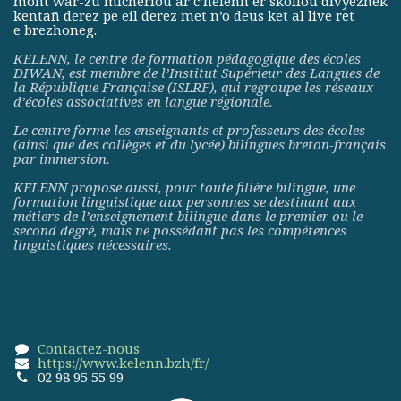
mont war-zu micherioù ar c’helenn er skolioù divyezhek
kentañ derez pe eil derez met n’o deus ket al live ret
e brezhoneg.
KELENN, le centre de formation pédagogique des écoles
DIWAN, est membre de
l’Institut Supérieur des Langues de
la République Française (ISLRF)
, qui regroupe les réseaux
d’écoles associatives en langue régionale.
Le centre forme les enseignants et professeurs des écoles
(ainsi que des collèges et du lycée) bilingues breton-français
par immersion.
KELENN propose aussi, pour toute filière bilingue, une
formation linguistique aux personnes se destinant aux
métiers de l’enseignement bilingue dans le premier ou le
second degré, mais ne possédant pas les compétences
linguistiques nécessaires.
Contactez-nous
https://www.kelenn.bzh/fr/
02 98 95 55 99