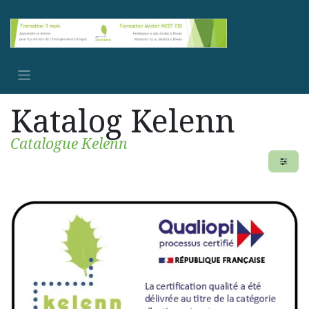
Se rendre au contenu
Katalog Kelenn
Catalogue Kelenn