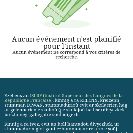
Aucun événement n'est planifié
pour l'instant
Aucun événement ne correspond à vos critères de
recherche.
Ezel eus an
ISLRF (Institut Supérieur des Langues de la
République Française)
, kinnig a ra KELENN, kreizenn
stummañ DIWAN, stummadurioù evit ar skolaerien hag
ar gelennerien e skolioù (pe skolajoù ha lise) divyezkek
brezhoneg-galleg dre soubidigezh.
Kinnig a ra ivez, evit an holl hantadoù divyezhek, ur
stummadur a glot gant ezhommoù ar re a zo e soñj