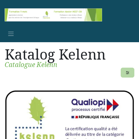
Se rendre au contenu
Katalog Kelenn
Catalogue Kelenn