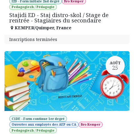
I2D - Form initiale 2nd degré
Bro Kemper
Pedagogiezh / Pédagogie
Stajidi ED - Staj distro-skol / Stage de
rentrée - Stagiaires du secondaire
KEMPER/Quimper
,
France
Inscriptions terminées
AOÛT
25
C1DE - Form continue 1er degré
Ouvertes aux employés des AEP ou CA
Bro Kemper
Pedagogiezh / Pédagogie