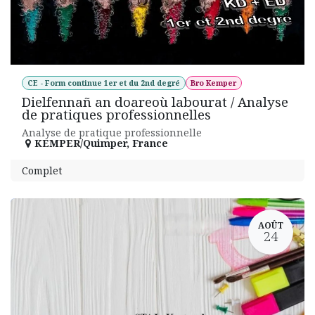
CE - Form continue 1er et du 2nd degré
Bro Kemper
Dielfennañ an doareoù labourat / Analyse
de pratiques professionnelles
Analyse de pratique professionnelle
KEMPER/Quimper
,
France
Complet
AOÛT
24