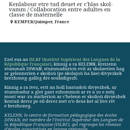
Kenlabour etre tud deuet er c'hlas skol-
vamm / Collaboration entre adultes en
classe de maternelle
KEMPER/Quimper
,
France
Ezel eus an
ISLRF (Institut Supérieur des Langues de la
République Française)
, kinnig a ra KELENN, kreizenn
stummañ DIWAN, stummadurioù evit ar skolaerien hag
ar gelennerien e skolioù (pe skolajoù ha lise) divyezkek
brezhoneg-galleg dre soubidigezh.
Kinnig a ra ivez, evit an holl hantadoù divyezhek, ur
stummadur a glot gant ezhommoù ar re a zo e soñj
mont war-zu micherioù ar c’helenn er skolioù divyezhek
kentañ derez pe eil derez met n’o deus ket al live ret
e brezhoneg.
KELENN, le centre de formation pédagogique des écoles
DIWAN, est membre de
l’Institut Supérieur des Langues de
la République Française (ISLRF)
, qui regroupe les réseaux
d’écoles associatives en langue régionale.