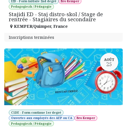
I2D - Form initiale 2nd degré
Bro Kemper
Pedagogiezh / Pédagogie
Stajidi ED - Staj distro-skol / Stage de
rentrée - Stagiaires du secondaire
KEMPER/Quimper
,
France
Inscriptions terminées
AOÛT
25
C1DE - Form continue 1er degré
Ouvertes aux employés des AEP ou CA
Bro Kemper
Pedagogiezh / Pédagogie