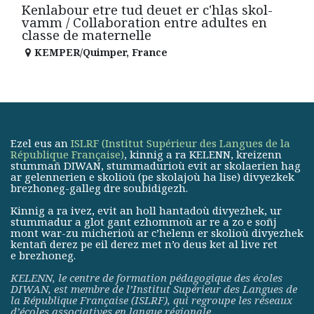
Kenlabour etre tud deuet er c'hlas skol-
vamm / Collaboration entre adultes en
classe de maternelle
KEMPER/Quimper
,
France
Ezel eus an
ISLRF (Institut Supérieur des Langues de la
République Française)
, kinnig a ra KELENN, kreizenn
stummañ DIWAN, stummadurioù evit ar skolaerien hag
ar gelennerien e skolioù (pe skolajoù ha lise) divyezkek
brezhoneg-galleg dre soubidigezh.
Kinnig a ra ivez, evit an holl hantadoù divyezhek, ur
stummadur a glot gant ezhommoù ar re a zo e soñj
mont war-zu micherioù ar c’helenn er skolioù divyezhek
kentañ derez pe eil derez met n’o deus ket al live ret
e brezhoneg.
KELENN, le centre de formation pédagogique des écoles
DIWAN, est membre de
l’Institut Supérieur des Langues de
la République Française (ISLRF)
, qui regroupe les réseaux
d’écoles associatives en langue régionale.