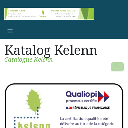
Se rendre au contenu
Katalog Kelenn
Catalogue Kelenn