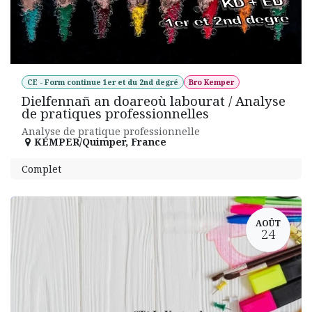
CE - Form continue 1er et du 2nd degré
Bro Kemper
Dielfennañ an doareoù labourat / Analyse
de pratiques professionnelles
Analyse de pratique professionnelle
KEMPER/Quimper
,
France
Complet
AOÛT
24