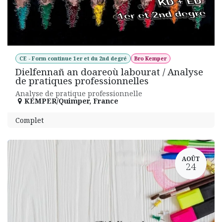
CE - Form continue 1er et du 2nd degré
Bro Kemper
Dielfennañ an doareoù labourat / Analyse
de pratiques professionnelles
Analyse de pratique professionnelle
KEMPER/Quimper
,
France
Complet
AOÛT
24