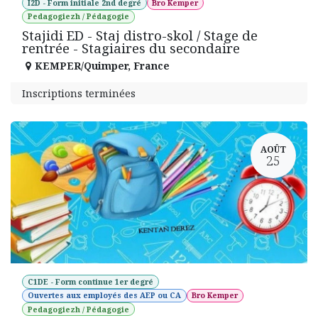
I2D - Form initiale 2nd degré
Bro Kemper
Pedagogiezh / Pédagogie
Stajidi ED - Staj distro-skol / Stage de
rentrée - Stagiaires du secondaire
KEMPER/Quimper
,
France
Inscriptions terminées
AOÛT
25
C1DE - Form continue 1er degré
Ouvertes aux employés des AEP ou CA
Bro Kemper
Pedagogiezh / Pédagogie