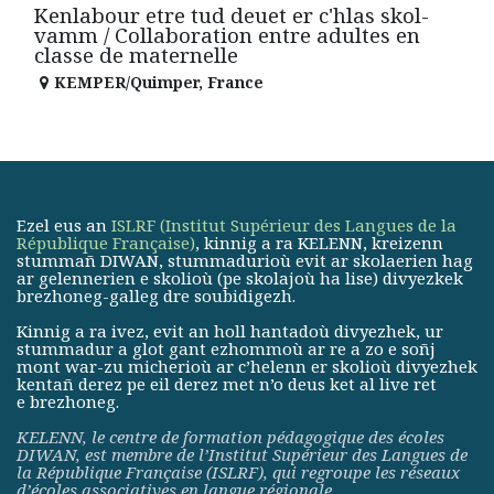
Kenlabour etre tud deuet er c'hlas skol-
vamm / Collaboration entre adultes en
classe de maternelle
KEMPER/Quimper
,
France
Ezel eus an
ISLRF (Institut Supérieur des Langues de la
République Française)
, kinnig a ra KELENN, kreizenn
stummañ DIWAN, stummadurioù evit ar skolaerien hag
ar gelennerien e skolioù (pe skolajoù ha lise) divyezkek
brezhoneg-galleg dre soubidigezh.
Kinnig a ra ivez, evit an holl hantadoù divyezhek, ur
stummadur a glot gant ezhommoù ar re a zo e soñj
mont war-zu micherioù ar c’helenn er skolioù divyezhek
kentañ derez pe eil derez met n’o deus ket al live ret
e brezhoneg.
KELENN, le centre de formation pédagogique des écoles
DIWAN, est membre de
l’Institut Supérieur des Langues de
la République Française (ISLRF)
, qui regroupe les réseaux
d’écoles associatives en langue régionale.