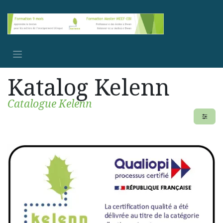
Se rendre au contenu
Katalog Kelenn
Catalogue Kelenn