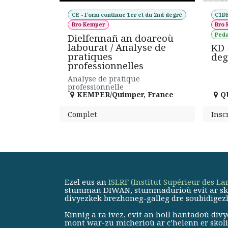
CE - Form continue 1er et du 2nd degré
C1DE
Bro Kemper
Bro
Peda
Dielfennañ an doareoù
labourat / Analyse de
KD -
pratiques
deg
professionnelles
Analyse de pratique
professionnelle
KEMPER/Quimper
,
France
Q
Complet
Insc
Ezel eus an
ISLRF (Institut Supérieur des L
stummañ DIWAN, stummadurioù evit ar skola
divyezkek brezhoneg-galleg dre soubidigez
Kinnig a ra ivez, evit an holl hantadoù di
mont war-zu micherioù ar c’helenn er skolio