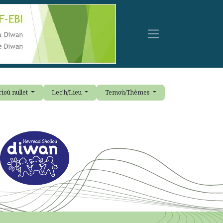
ioù nullet
Lec'h/Lieu
Temoù/Thèmes