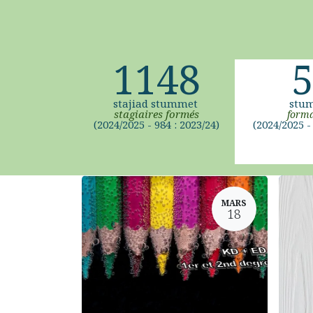
1148
5
stajiad stummet
stu
stagiaires formés
forma
(2024/2025 - 984 : 2023/24)
(2024/2025 - 
MARS
18