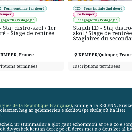
 - Form continue 1er degré
I2D - Form initiale 2nd degré
 Kemper
Bro Kemper
gogiezh / Pédagogie
Pedagogiezh / Pédagogie
 Staj distro-skol / 1er
Stajidi ED - Staj distro
ré - Stage de rentrée
skol / Stage de rentrée
Stagiaires du seconda
UIMPER
,
France
KEMPER/Quimper
,
Franc
riptions terminées
Inscriptions terminées
angues de la République Française)
, kinnig a ra KELENN, kreiz
erien hag ar gelennerien e skolioù (pe skolajoù ha lise)
h.
vyezhek, ur stummadur a glot gant ezhommoù ar re a zo e soñ
ù divyezhek kentañ derez pe eil derez met n’o deus ket al liv