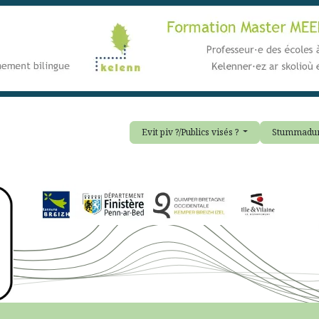
Evit piv ?/Publics visés ?
Stummadur