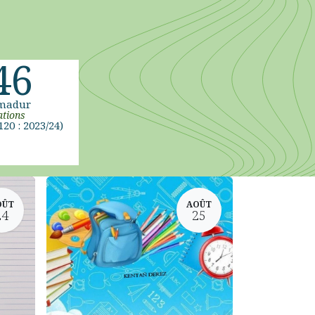
46
madur
tions
120 : 2023/24)
OÛT
AOÛT
24
25