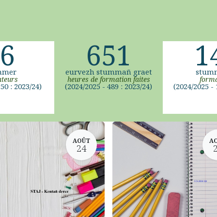
6
651
1
mmer
eurvezh stummañ graet
stum
teurs
heures de formation faites
forma
50 : 2023/24)
(2024/2025 - 489 : 2023/24)
(2024/2025 - 
AOÛT
A
24