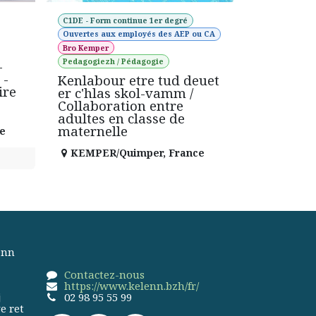
C1DE - Form continue 1er degré
Ouvertes aux employés des AEP ou CA
Bro Kemper
Pedagogiezh / Pédagogie
-
 -
Kenlabour etre tud deuet
ire
er c'hlas skol-vamm /
Collaboration entre
adultes en classe de
maternelle
e
KEMPER/Quimper
,
France
enn
Contactez-nous
https://www.kelenn.bzh/fr/
j
02 98 95 55 99
e ret