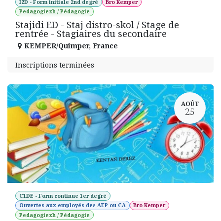
I2D - Form initiale 2nd degré
Bro Kemper
Pedagogiezh / Pédagogie
Stajidi ED - Staj distro-skol / Stage de
rentrée - Stagiaires du secondaire
KEMPER/Quimper
,
France
Inscriptions terminées
AOÛT
25
C1DE - Form continue 1er degré
Ouvertes aux employés des AEP ou CA
Bro Kemper
Pedagogiezh / Pédagogie