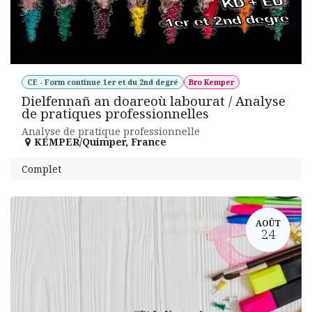
CE - Form continue 1er et du 2nd degré
Bro Kemper
Dielfennañ an doareoù labourat / Analyse
de pratiques professionnelles
Analyse de pratique professionnelle
KEMPER/Quimper
,
France
Complet
AOÛT
24