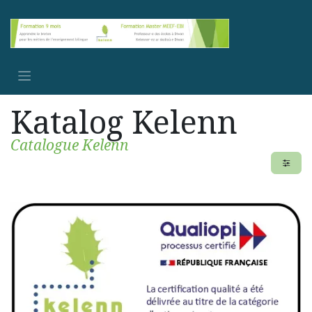
Se rendre au contenu
Katalog Kelenn
Catalogue Kelenn