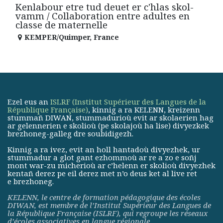
Kenlabour etre tud deuet er c'hlas skol-
vamm / Collaboration entre adultes en
classe de maternelle
KEMPER/Quimper
,
France
Ezel eus an
ISLRF (Institut Supérieur des Langues de la
République Française)
, kinnig a ra KELENN, kreizenn
stummañ DIWAN, stummadurioù evit ar skolaerien hag
ar gelennerien e skolioù (pe skolajoù ha lise) divyezkek
brezhoneg-galleg dre soubidigezh.
Kinnig a ra ivez, evit an holl hantadoù divyezhek, ur
stummadur a glot gant ezhommoù ar re a zo e soñj
mont war-zu micherioù ar c’helenn er skolioù divyezhek
kentañ derez pe eil derez met n’o deus ket al live ret
e brezhoneg.
KELENN, le centre de formation pédagogique des écoles
DIWAN, est membre de
l’Institut Supérieur des Langues de
la République Française (ISLRF)
, qui regroupe les réseaux
d’écoles associatives en langue régionale.