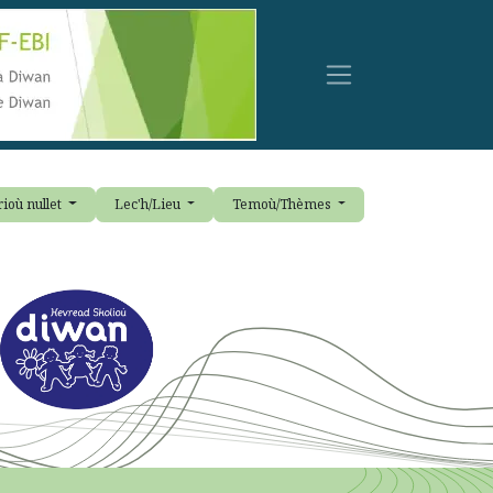
ioù nullet
Lec'h/Lieu
Temoù/Thèmes