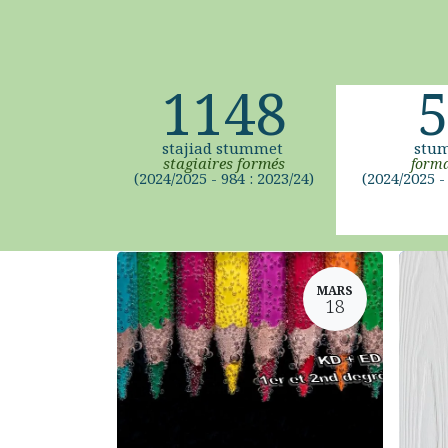
1148
5
stajiad stummet
stu
stagiaires formés
forma
(2024/2025 - 984 : 2023/24)
(2024/2025 - 
MARS
18