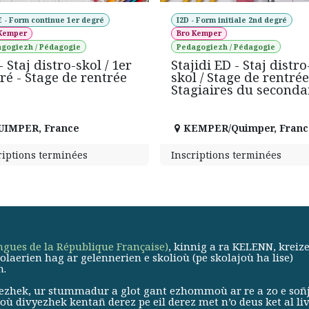
 - Form continue 1er degré
I2D - Form initiale 2nd degré
 Kemper
Bro Kemper
gogiezh / Pédagogie
Pedagogiezh / Pédagogie
 Staj distro-skol / 1er
Stajidi ED - Staj distro
ré - Stage de rentrée
skol / Stage de rentrée
Stagiaires du seconda
UIMPER
,
France
KEMPER/Quimper
,
Franc
riptions terminées
Inscriptions terminées
angues de la République Française)
, kinnig a ra KELENN, kreiz
erien hag ar gelennerien e skolioù (pe skolajoù ha lise)
h.
vyezhek, ur stummadur a glot gant ezhommoù ar re a zo e soñ
ù divyezhek kentañ derez pe eil derez met n’o deus ket al liv