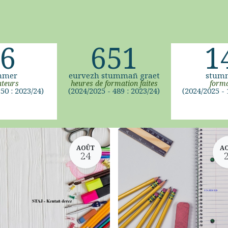
6
651
1
mmer
eurvezh stummañ graet
stum
teurs
heures de formation faites
forma
50 : 2023/24)
(2024/2025 - 489 : 2023/24)
(2024/2025 - 
AOÛT
A
24