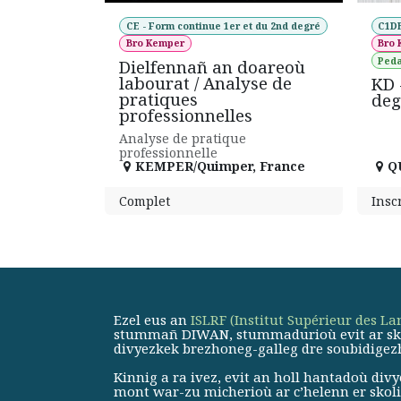
CE - Form continue 1er et du 2nd degré
C1DE
Bro Kemper
Bro
Peda
Dielfennañ an doareoù
labourat / Analyse de
KD -
pratiques
deg
professionnelles
Analyse de pratique
professionnelle
KEMPER/Quimper
,
France
Q
Complet
Insc
Ezel eus an
ISLRF (Institut Supérieur des L
stummañ DIWAN, stummadurioù evit ar skola
divyezkek brezhoneg-galleg dre soubidigez
Kinnig a ra ivez, evit an holl hantadoù di
mont war-zu micherioù ar c’helenn er skolio