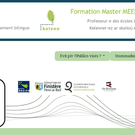
Evit piv ?/Publics visés ?
Stummadur