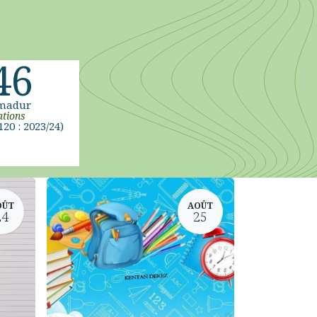
46
madur
tions
120 : 2023/24)
OÛT
AOÛT
24
25