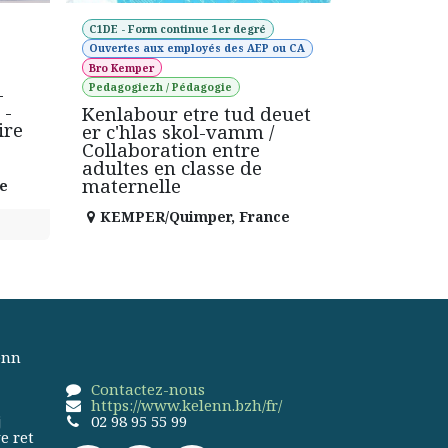
C1DE - Form continue 1er degré
Ouvertes aux employés des AEP ou CA
Bro Kemper
Pedagogiezh / Pédagogie
-
 -
Kenlabour etre tud deuet
ire
er c'hlas skol-vamm /
Collaboration entre
adultes en classe de
maternelle
e
KEMPER/Quimper
,
France
enn
Contactez-nous
https://www.kelenn.bzh/fr/
j
02 98 95 55 99
e ret