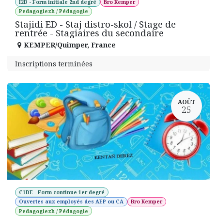
I2D - Form initiale 2nd degré
Bro Kemper
Pedagogiezh / Pédagogie
Stajidi ED - Staj distro-skol / Stage de
rentrée - Stagiaires du secondaire
KEMPER/Quimper
,
France
Inscriptions terminées
AOÛT
25
C1DE - Form continue 1er degré
Ouvertes aux employés des AEP ou CA
Bro Kemper
Pedagogiezh / Pédagogie