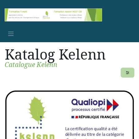
Se rendre au contenu
Katalog Kelenn
Catalogue Kelenn