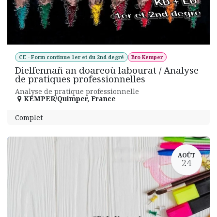
CE - Form continue 1er et du 2nd degré
Bro Kemper
Dielfennañ an doareoù labourat / Analyse
de pratiques professionnelles
Analyse de pratique professionnelle
KEMPER/Quimper
,
France
Complet
AOÛT
24