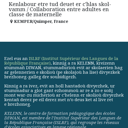
Kenlabour etre tud deuet er c'hlas skol-
vamm / Collaboration entre adultes en
classe de maternelle
KEMPER/Quimper
,
France
Ezel eus an
ISLRF (Institut Supérieur des Langues de la
République Française)
, kinnig a ra KELENN, kreizenn
stummañ DIWAN, stummadurioù evit ar skolaerien hag
ar gelennerien e skolioù (pe skolajoù ha lise) divyezkek
brezhoneg-galleg dre soubidigezh.
Kinnig a ra ivez, evit an holl hantadoù divyezhek, ur
stummadur a glot gant ezhommoù ar re a zo e soñj
mont war-zu micherioù ar c’helenn er skolioù divyezhek
kentañ derez pe eil derez met n’o deus ket al live ret
e brezhoneg.
KELENN, le centre de formation pédagogique des écoles
DIWAN, est membre de
l’Institut Supérieur des Langues de
la République Française (ISLRF)
, qui regroupe les réseaux
d’écoles associatives en langue régionale.