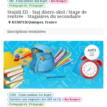
I2D - Form initiale 2nd degré
Bro Kemper
Pedagogiezh / Pédagogie
Stajidi ED - Staj distro-skol / Stage de
rentrée - Stagiaires du secondaire
KEMPER/Quimper
,
France
Inscriptions terminées
AOÛT
25
C1DE - Form continue 1er degré
Ouvertes aux employés des AEP ou CA
Bro Kemper
Pedagogiezh / Pédagogie