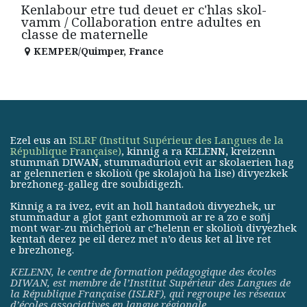
Kenlabour etre tud deuet er c'hlas skol-
vamm / Collaboration entre adultes en
classe de maternelle
KEMPER/Quimper
,
France
Ezel eus an
ISLRF (Institut Supérieur des Langues de la
République Française)
, kinnig a ra KELENN, kreizenn
stummañ DIWAN, stummadurioù evit ar skolaerien hag
ar gelennerien e skolioù (pe skolajoù ha lise) divyezkek
brezhoneg-galleg dre soubidigezh.
Kinnig a ra ivez, evit an holl hantadoù divyezhek, ur
stummadur a glot gant ezhommoù ar re a zo e soñj
mont war-zu micherioù ar c’helenn er skolioù divyezhek
kentañ derez pe eil derez met n’o deus ket al live ret
e brezhoneg.
KELENN, le centre de formation pédagogique des écoles
DIWAN, est membre de
l’Institut Supérieur des Langues de
la République Française (ISLRF)
, qui regroupe les réseaux
d’écoles associatives en langue régionale.