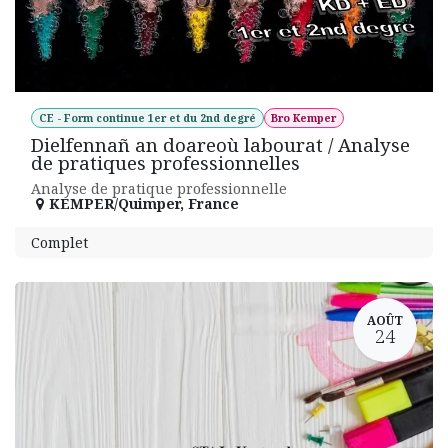
CE - Form continue 1er et du 2nd degré
Bro Kemper
Dielfennañ an doareoù labourat / Analyse
de pratiques professionnelles
Analyse de pratique professionnelle
KEMPER/Quimper
,
France
Complet
AOÛT
24