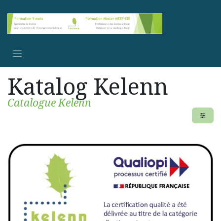
Se rendre au contenu
Katalog Kelenn
Catalogue Kelenn