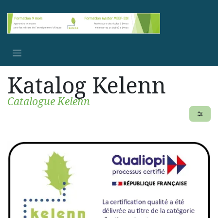
Se rendre au contenu
Katalog Kelenn
Catalogue Kelenn