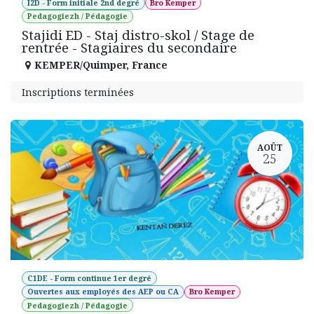
I2D - Form initiale 2nd degré
Bro Kemper
Pedagogiezh / Pédagogie
Stajidi ED - Staj distro-skol / Stage de
rentrée - Stagiaires du secondaire
KEMPER/Quimper
,
France
Inscriptions terminées
AOÛT
25
C1DE - Form continue 1er degré
Ouvertes aux employés des AEP ou CA
Bro Kemper
Pedagogiezh / Pédagogie