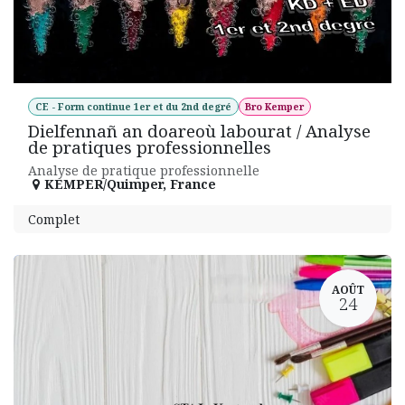
CE - Form continue 1er et du 2nd degré
Bro Kemper
Dielfennañ an doareoù labourat / Analyse
de pratiques professionnelles
Analyse de pratique professionnelle
KEMPER/Quimper
,
France
Complet
AOÛT
24