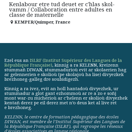
Kenlabour etre tud deuet er c'hlas skol-
vamm / Collaboration entre adultes en
classe de maternelle
KEMPER/Quimper
,
France
Ezel eus an
ISLRF (Institut Supérieur des Langues de la
République Française)
, kinnig a ra KELENN, kreizenn
stummañ DIWAN, stummadurioù evit ar skolaerien hag
ar gelennerien e skolioù (pe skolajoù ha lise) divyezkek
brezhoneg-galleg dre soubidigezh.
Kinnig a ra ivez, evit an holl hantadoù divyezhek, ur
stummadur a glot gant ezhommoù ar re a zo e soñj
mont war-zu micherioù ar c’helenn er skolioù divyezhek
kentañ derez pe eil derez met n’o deus ket al live ret
e brezhoneg.
KELENN, le centre de formation pédagogique des écoles
DIWAN, est membre de
l’Institut Supérieur des Langues de
la République Française (ISLRF)
, qui regroupe les réseaux
d’écoles associatives en langue régionale.