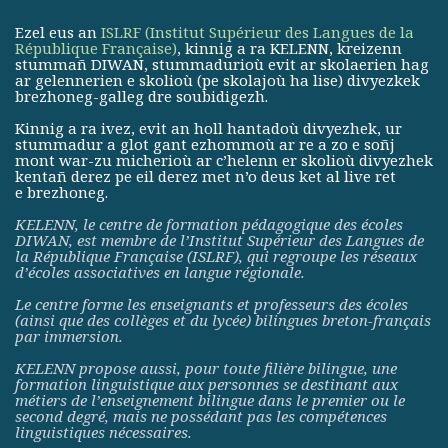
Ezel eus an
ISLRF (Institut Supérieur des Langues de la
République Française)
, kinnig a ra KELENN, kreizenn
stummañ DIWAN, stummadurioù evit ar skolaerien hag
ar gelennerien e skolioù (pe skolajoù ha lise) divyezkek
brezhoneg-galleg dre soubidigezh.
Kinnig a ra ivez, evit an holl hantadoù divyezhek, ur
stummadur a glot gant ezhommoù ar re a zo e soñj
mont war-zu micherioù ar c’helenn er skolioù divyezhek
kentañ derez pe eil derez met n’o deus ket al live ret
e brezhoneg.
KELENN, le centre de formation pédagogique des écoles
DIWAN, est membre de
l’Institut Supérieur des Langues de
la République Française (ISLRF)
, qui regroupe les réseaux
d’écoles associatives en langue régionale.
Le centre forme les enseignants et professeurs des écoles
(ainsi que des collèges et du lycée) bilingues breton-français
par immersion.
KELENN propose aussi, pour toute filière bilingue, une
formation linguistique aux personnes se destinant aux
métiers de l’enseignement bilingue dans le premier ou le
second degré, mais ne possédant pas les compétences
linguistiques nécessaires.