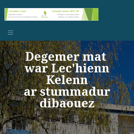
Se rendre au contenu
Degemer mat
war Lec'hienn
Kelenn
ar stummadur
dibaouez