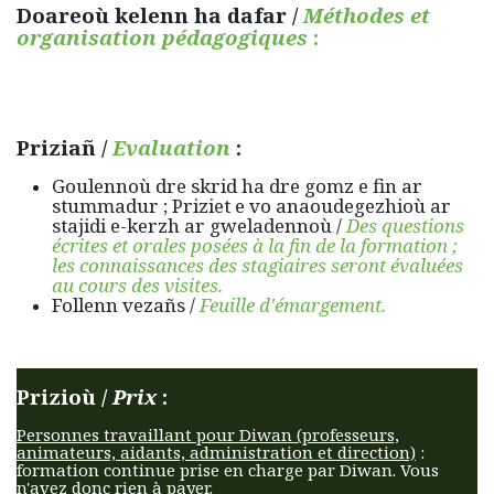
Doareoù kelenn ha dafar /
Méthodes et
organisation pédagogiques
:
Priziañ /
Evaluation
:
Goulennoù dre skrid ha dre gomz e fin ar
stummadur ; Priziet e vo anaoudegezhioù ar
stajidi e-kerzh ar gweladennoù /
Des questions
écrites et orales posées à la fin de la formation ;
les connaissances des stagiaires seront évaluées
au cours des visites.
Follenn vezañs /
Feuille d'émargement.
Prizioù /
Prix
:
Personnes travaillant pour Diwan (professeurs,
animateurs, aidants, administration et direction)
:
formation continue prise en charge par Diwan. Vous
n'avez donc rien à payer.