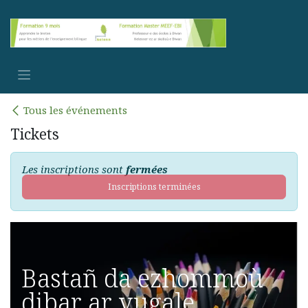
Se rendre au contenu
Tous les événements
Tickets
Les inscriptions sont
fermées
Inscriptions terminées
Bastañ da ezhommoù
dibar ar vugale