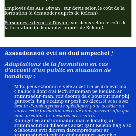
Employés des AEP Diwan
: sur devis selon le coût de la
formation (à demander auprès de Kelenn).
Personnes externes à Diwan
: sur devis selon le coût de
la formation (à demander auprès de Kelenn).​
Azasadennoù evit an dud ampechet /
Adaptations de la formation en cas
d’accueil d’un public en situation de
handicap :
M’ho peus ezhomm e vefe aozet tra pe dra evit ma
c’halloc’h dont d’al lec’h stummañ pe heuliañ ar
stummadur-mañ, roit deomp da c’houzout mar plij
ganeoc’h, hag e raimp ar pezh zo dleet./
Si vous avez
besoin d’aménagements spécifiques pour accéder ou
suivre cette formation merci de nous prévenir afin que
nous prenions les mesures nécessaires.
Kinniget eo ar stummadur-mañ e katalog ar
stummadurioù dibaouez aozet gant Kelenn hag a zo
o labourat evit diorren darempreduster ar
stummadurioù evit an dud nammet, a-raok o