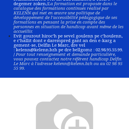
degemer zoken./
La formation est proposée dans le
catalogue des formations continues realisé par
KELENN qui met en œuvre une politique de
développement de l’accessibilité pédagogique de ses
formations en pensant la prise en compte des
personnes en situation de handicap avant même de les
accueillir.
Evit gouzout hiroc’h pe sevel goulenn pe c’houlenn,
e c’hallit dont e darempred gant an den e-karg a
gement-se, Delfin Le Marc, dre vel
:
kelenn@kelenn.bzh
pe dre bellgomz : 02.98.95.55.99.
/
Pour tout renseignement et demande particulière,
vous pouvez contactez notre référent handicap Delfin
Le Marc à l'adresse
kelenn@kelenn.bzh
ou au 02 98 95
55 99.