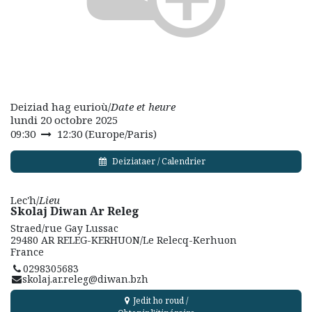
Deiziad hag eurioù/
Date et heure
lundi 20 octobre 2025
09:30
12:30
(
Europe/Paris
)
Deiziataer / Calendrier
Lec'h/
Lieu
Skolaj Diwan Ar Releg
Straed/rue Gay Lussac
29480 AR RELEG-KERHUON/Le Relecq-Kerhuon
France
0298305683
skolaj.ar.releg@diwan.bzh
Jedit ho roud /