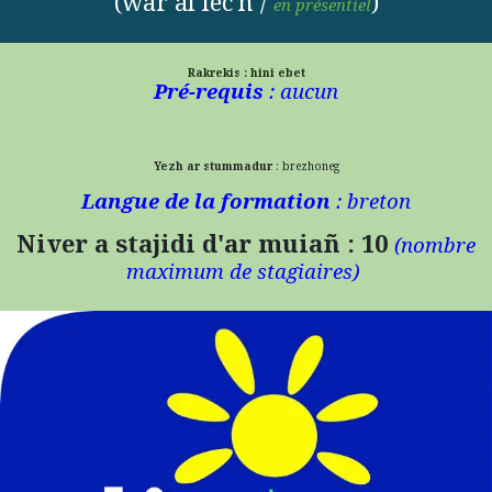
(war al lec'h /
)
en présentiel
Rakrekis : hini ebet
Pré-requis
: aucun
Yezh ar stummadur
: brezhoneg
Langue de la formation
: breton
Niver a stajidi d'ar muiañ : 10
(n
ombre
maximum de stagiaires)