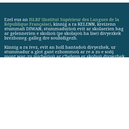
Ezel eus an
ISLRF (Institut Supérieur des Langues de la
République Française)
, kinnig a ra KELENN, kreizenn
stummañ DIWAN, stummadurioù evit ar skolaerien hag
ar gelennerien e skolioù (pe skolajoù ha lise) divyezkek
brezhoneg-galleg dre soubidigezh.
Kinnig a ra ivez, evit an holl hantadoù divyezhek, ur
stummadur a glot gant ezhommoù ar re a zo e soñj
mont war-zu micherioù ar c’helenn er skolioù divyezhek
kentañ derez pe eil derez met n’o deus ket al live ret
e brezhoneg.
KELENN, le centre de formation pédagogique des écoles
DIWAN, est membre de
l’Institut Supérieur des Langues de
la République Française (ISLRF)
, qui regroupe les réseaux
d’écoles associatives en langue régionale.
Le centre forme les enseignants et professeurs des écoles
(ainsi que des collèges et du lycée) bilingues breton-français
par immersion.
KELENN propose aussi, pour toute filière bilingue, une
formation linguistique aux personnes se destinant aux
métiers de l’enseignement bilingue dans le premier ou le