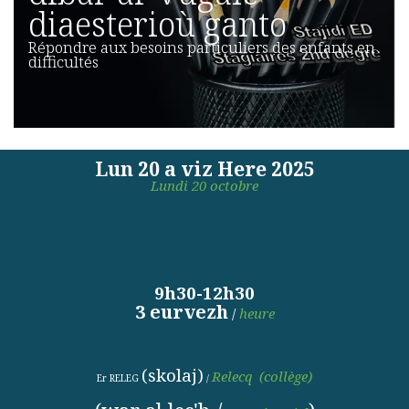
diaesterioù ganto
Répondre aux besoins particuliers des enfants en
difficultés
Lun 20 a viz Here 2025
Lundi 20 octobre
9h30-12h30
3 eurvezh
/
heure
(skolaj)
Relecq
(
collège)
Er RELEG
/