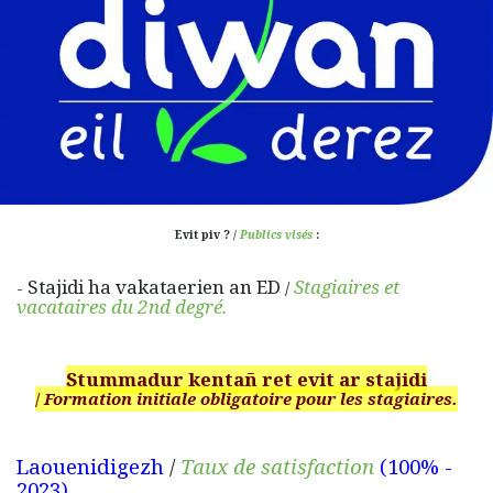
Evit piv ? /
Publics visés
:
Stajidi ha vakataerien an ED
Stagiaires et
-
/
vacataires du 2nd degré.​
Stummadur kentañ ret evit ar stajidi
/
Formation initiale obligatoire pour les stagiaires.
Laouenidigezh
/
Taux de satisfaction
(100% -
2023)