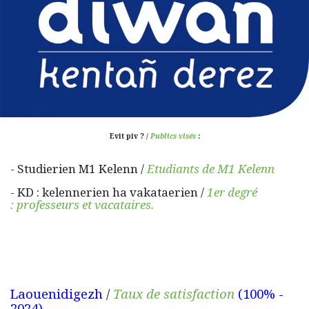
Evit piv ? /
Publics visés
:
- Studierien M1 Kelenn /
Etudiants de M1 Kelenn
- KD : kelennerien ha vakataerien /
1er degré
: professeurs et vacataires.
Laouenidigezh
/
Taux de satisfaction
(100% -
2024)