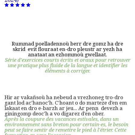
Rummad poelladennoù berr dre gomz ha dre
skrid evit flouraat en-dro pleustr ar yezh ha
anataat an ezhommoù gwellaat.
Série d’exercices courts écrits et oraux pour retrouver
une pratique plus fluide de la langue et identifier les
éléments à corriger.
Hir ar vakañsoù ha nebeud a vrezhoneg tro-dro
gant lod ac’hanoc’h. C’hoant o do marteze d’en em
lakaat en dro e-barzh ar jeu... Ar penn devezh a
giningomp deoc’h a vo digarez d’en ober.
Après la coupure des vacances estivales, dans un
environnement sans breton pour certain·es, le besoin
peut se faire sentir de remettre le pied à l'étrier. Cette