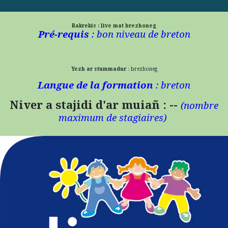
Rakrekis : live mat brezhoneg
Pré-requis
: bon niveau de breton
Yezh ar stummadur
: brezhoneg
Langue de la formation
: breton
Niver a stajidi d'ar muiañ : --
(n
ombre
maximum de stagiaires)