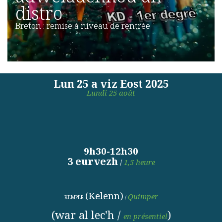
distro
Breton : remise à niveau de rentrée
Lun 25 a viz Eost 2025
Lundi 25 août
9h30-12h30
3 eurvezh
/
1,5
heure
(Kelenn)
Quimper
KEMPER
/
(war al lec'h /
)
en présentiel