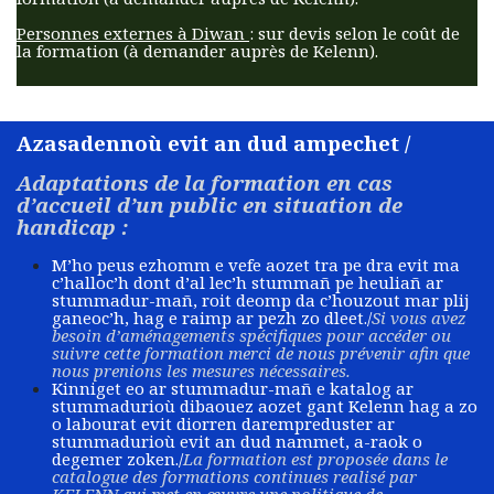
Personnes externes à Diwan
: sur devis selon le coût de
la formation (à demander auprès de Kelenn).​
Azasadennoù evit an dud ampechet /
Adaptations de la formation en cas
d’accueil d’un public en situation de
handicap :
M’ho peus ezhomm e vefe aozet tra pe dra evit ma
c’halloc’h dont d’al lec’h stummañ pe heuliañ ar
stummadur-mañ, roit deomp da c’houzout mar plij
ganeoc’h, hag e raimp ar pezh zo dleet./
Si vous avez
besoin d’aménagements spécifiques pour accéder ou
suivre cette formation merci de nous prévenir afin que
nous prenions les mesures nécessaires.
Kinniget eo ar stummadur-mañ e katalog ar
stummadurioù dibaouez aozet gant Kelenn hag a zo
o labourat evit diorren darempreduster ar
stummadurioù evit an dud nammet, a-raok o
degemer zoken./
La formation est proposée dans le
catalogue des formations continues realisé par