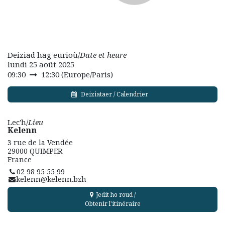
Deiziad hag eurioù/
Date et heure
lundi 25 août 2025
09:30
12:30
(
Europe/Paris
)
Deiziataer / Calendrier
Lec'h/
Lieu
Kelenn
3 rue de la Vendée
29000 QUIMPER
France
02 98 95 55 99
kelenn@kelenn.bzh
Jedit ho roud /
Obtenir l'itinéraire