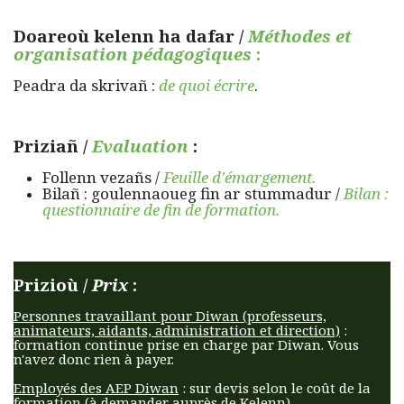
Doareoù kelenn ha dafar /
Méthodes et
organisation pédagogiques
:
Peadra da skrivañ :
de quoi écrire
.
Priziañ /
Evaluation
:
Follenn vezañs /
Feuille d'émargement.
Bilañ
: goulennaoueg fin ar stummadur /
Bilan :
questionnaire de fin de formation.
Prizioù /
Prix
:
Personnes travaillant pour Diwan (professeurs,
animateurs, aidants, administration et direction)
:
formation continue prise en charge par Diwan. Vous
n'avez donc rien à payer.
Employés des AEP Diwan
: sur devis selon le coût de la
formation (à demander auprès de Kelenn).