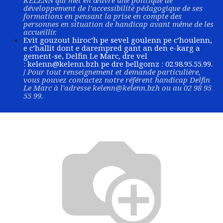
KELENN qui met en œuvre une politique de
développement de l’accessibilité pédagogique de ses
formations en pensant la prise en compte des
personnes en situation de handicap avant même de les
accueillir.
Evit gouzout hiroc’h pe sevel goulenn pe c’houlenn,
e c’hallit dont e darempred gant an den e-karg a
gement-se, Delfin Le Marc, dre vel
:
kelenn@kelenn.bzh
pe dre bellgomz : 02.98.95.55.99.
/
Pour tout renseignement et demande particulière,
vous pouvez contactez notre référent handicap Delfin
Le Marc à l'adresse
kelenn@kelenn.bzh
ou au 02 98 95
55 99.