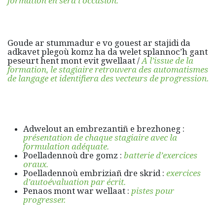
formation en sera l’occasion.
Goude ar stummadur e vo gouest ar stajidi da
adkavet plegoù komz ha da welet splannoc’h gant
peseurt hent mont evit gwellaat /
A l’issue de la
formation, le stagiaire retrouvera des automatismes
de langage et identifiera des vecteurs de progression.
Adwelout an embrezantiñ e brezhoneg :
présentation de chaque stagiaire avec la
formulation adéquate.
Poelladennoù dre gomz :
batterie d’exercices
oraux.
Poelladennoù embriziañ dre skrid :
exercices
d’autoévaluation par écrit.
Penaos mont war wellaat :
pistes pour
progresser.