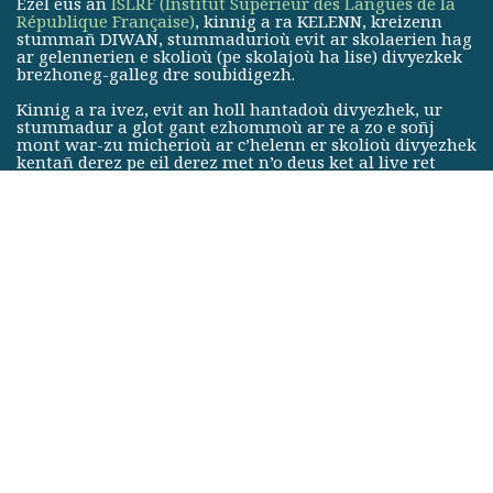
Ezel eus an
ISLRF (Institut Supérieur des Langues de la
République Française)
, kinnig a ra KELENN, kreizenn
stummañ DIWAN, stummadurioù evit ar skolaerien hag
ar gelennerien e skolioù (pe skolajoù ha lise) divyezkek
brezhoneg-galleg dre soubidigezh.
Kinnig a ra ivez, evit an holl hantadoù divyezhek, ur
stummadur a glot gant ezhommoù ar re a zo e soñj
mont war-zu micherioù ar c’helenn er skolioù divyezhek
kentañ derez pe eil derez met n’o deus ket al live ret
e brezhoneg.
KELENN, le centre de formation pédagogique des écoles
DIWAN, est membre de
l’Institut Supérieur des Langues de
la République Française (ISLRF)
, qui regroupe les réseaux
d’écoles associatives en langue régionale.
Le centre forme les enseignants et professeurs des écoles
(ainsi que des collèges et du lycée) bilingues breton-français
par immersion.
KELENN propose aussi, pour toute filière bilingue, une
formation linguistique aux personnes se destinant aux
métiers de l’enseignement bilingue dans le premier ou le
second degré, mais ne possédant pas les compétences
linguistiques nécessaires.