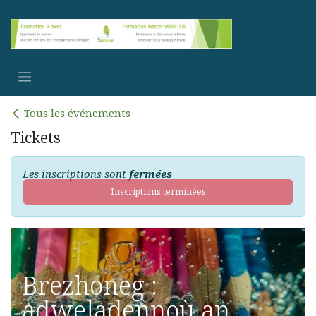
Se rendre au contenu
Tous les événements
Tickets
Les inscriptions sont
fermées
Inscriptions terminées
Brezhoneg :
adweladennoù an