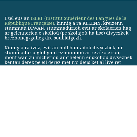
Ezel eus an
ISLRF (Institut Supérieur des Langues de la
République Française)
, kinnig a ra KELENN, kreizenn
stummañ DIWAN, stummadurioù evit ar skolaerien hag
ar gelennerien e skolioù (pe skolajoù ha lise) divyezkek
brezhoneg-galleg dre soubidigezh.
Kinnig a ra ivez, evit an holl hantadoù divyezhek, ur
stummadur a glot gant ezhommoù ar re a zo e soñj
mont war-zu micherioù ar c’helenn er skolioù divyezhek
kentañ derez pe eil derez met n’o deus ket al live ret
e brezhoneg.
KELENN, le centre de formation pédagogique des écoles
DIWAN, est membre de
l’Institut Supérieur des Langues de
la République Française (ISLRF)
, qui regroupe les réseaux
d’écoles associatives en langue régionale.
Le centre forme les enseignants et professeurs des écoles
(ainsi que des collèges et du lycée) bilingues breton-français
par immersion.
KELENN propose aussi, pour toute filière bilingue, une
formation linguistique aux personnes se destinant aux
métiers de l’enseignement bilingue dans le premier ou le
second degré, mais ne possédant pas les compétences