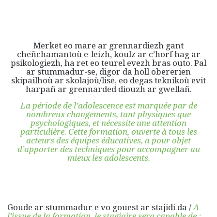
Merket eo mare ar grennardiezh gant
cheñchamantoù e-leizh, koulz ar c’horf hag ar
psikologiezh, ha ret eo teurel evezh bras outo. Pal
ar stummadur-se, digor da holl obererien
skipailhoù ar skolajoù/lise, eo degas teknikoù evit
harpañ ar grennarded diouzh ar gwellañ.
La période de l’adolescence est marquée par de
nombreux changements, tant physiques que
psychologiques, et nécessite une attention
particulière. Cette formation, ouverte à tous les
acteurs des équipes éducatives, a pour objet
d’apporter des techniques pour accompagner au
mieux les adolescents.
Goude ar stummadur e vo gouest ar stajidi da /
A
l’issue de la formation, le stagiaire sera capable de :