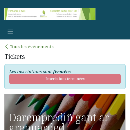
Se rendre au contenu
Tous les événements
Tickets
Les inscriptions sont
fermées
Inscriptions terminées
Daremprediñ gant ar
grennarded