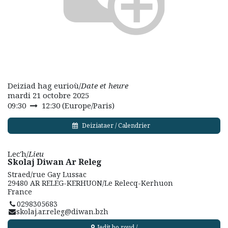
Deiziad hag eurioù/
Date et heure
mardi 21 octobre 2025
09:30
12:30
(
Europe/Paris
)
Deiziataer / Calendrier
Lec'h/
Lieu
Skolaj Diwan Ar Releg
Straed/rue Gay Lussac
29480 AR RELEG-KERHUON/Le Relecq-Kerhuon
France
0298305683
skolaj.ar.releg@diwan.bzh
Jedit ho roud /