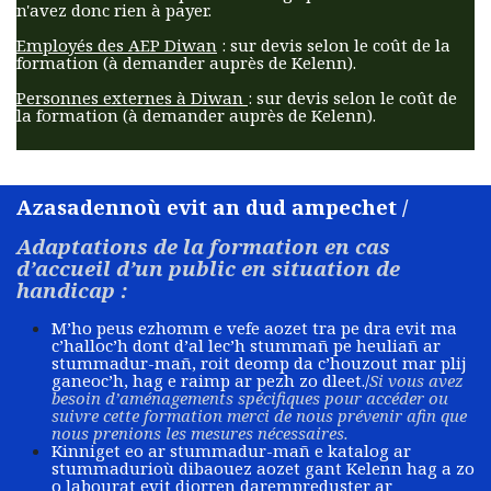
n'avez donc rien à payer.
Employés des AEP Diwan
: sur devis selon le coût de la
formation (à demander auprès de Kelenn).
Personnes externes à Diwan
: sur devis selon le coût de
la formation (à demander auprès de Kelenn).​
Azasadennoù evit an dud ampechet /
Adaptations de la formation en cas
d’accueil d’un public en situation de
handicap :
M’ho peus ezhomm e vefe aozet tra pe dra evit ma
c’halloc’h dont d’al lec’h stummañ pe heuliañ ar
stummadur-mañ, roit deomp da c’houzout mar plij
ganeoc’h, hag e raimp ar pezh zo dleet./
Si vous avez
besoin d’aménagements spécifiques pour accéder ou
suivre cette formation merci de nous prévenir afin que
nous prenions les mesures nécessaires.
Kinniget eo ar stummadur-mañ e katalog ar
stummadurioù dibaouez aozet gant Kelenn hag a zo
o labourat evit diorren darempreduster ar