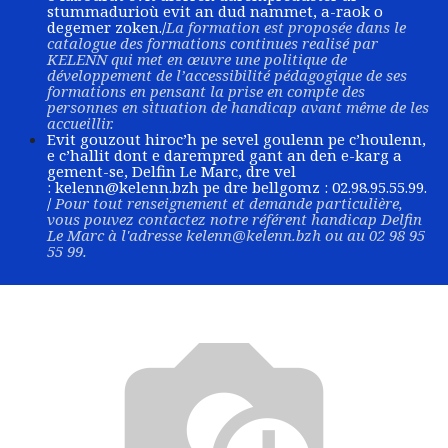
stummadurioù evit an dud nammet, a-raok o
degemer zoken./
La formation est proposée dans le
catalogue des formations continues realisé par
KELENN qui met en œuvre une politique de
développement de l’accessibilité pédagogique de ses
formations en pensant la prise en compte des
personnes en situation de handicap avant même de les
accueillir.
Evit gouzout hiroc’h pe sevel goulenn pe c’houlenn,
e c’hallit dont e darempred gant an den e-karg a
gement-se, Delfin Le Marc, dre vel
:
kelenn@kelenn.bzh
pe dre bellgomz : 02.98.95.55.99.
/
Pour tout renseignement et demande particulière,
vous pouvez contactez notre référent handicap Delfin
Le Marc à l'adresse
kelenn@kelenn.bzh
ou au 02 98 95
55 99.