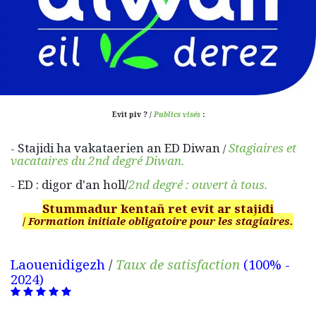
Evit piv ? /
Publics visés
:
Stajidi ha vakataerien an ED Diwan
Stagiaires et
-
/
vacataires du 2nd degré Diwan.​
ED : digor d'an holl/
2nd degré : ouvert à tous.
-
Stummadur kentañ ret evit ar stajidi
/
Formation initiale obligatoire pour les stagiaires.
Laouenidigezh
/
Taux de satisfaction
(100% -
2024)