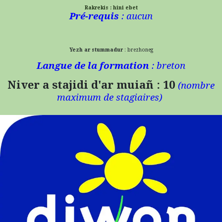
Rakrekis : hini ebet
Pré-requis
: aucun
Yezh ar stummadur
: brezhoneg
Langue de la formation
: breton
Niver a stajidi d'ar muiañ : 10
(n
ombre
maximum de stagiaires)