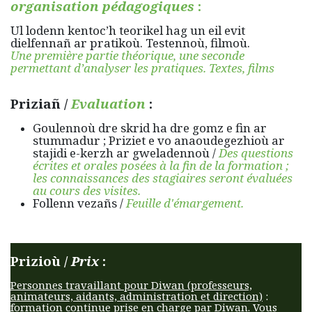
organisation pédagogiques
:
Ul lodenn kentoc’h teorikel hag un eil evit
dielfennañ ar pratikoù. Testennoù, filmoù.
Une première partie théorique, une seconde
permettant d’analyser les pratiques. Textes, films
Priziañ /
Evaluation
:
Goulennoù dre skrid ha dre gomz e fin ar
stummadur ; Priziet e vo anaoudegezhioù ar
stajidi e-kerzh ar gweladennoù /
Des questions
écrites et orales posées à la fin de la formation ;
les connaissances des stagiaires seront évaluées
au cours des visites.
Follenn vezañs /
Feuille d'émargement.
Prizioù /
Prix
:
Personnes travaillant pour Diwan (professeurs,
animateurs, aidants, administration et direction)
:
formation continue prise en charge par Diwan. Vous