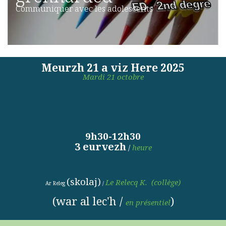
Communiquer avec les adolescents
Meurzh 21 a viz Here 2025
Mardi 21 octobre
9h30-12h30
3 eurvezh
/
heure
(skolaj)
Le Relecq K.
(
collège)
Ar Releg
/
(war al lec'h /
)
en présentiel