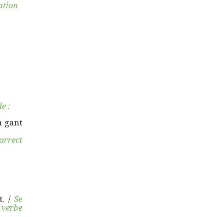
ation
de :
h gant
orrect
t. /
Se
 verbe