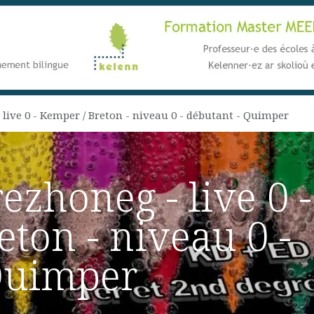
live 0 - Kemper / Breton - niveau 0 - débutant - Quimper
zhoneg - live 0 -
ton - niveau 0 -
Quimper