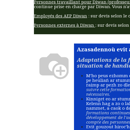
Personnes travaillant pour Diwan (professeur
continue prise en charge par Diwan. Vous n'a
Employés des AEP Diwan
: sur devis selon le
Personnes externes à Diwan
: sur devis selo
Azasadennoù evit 
Adaptations de la 
situation de handi
M’ho peus ezhomm e v
pe heuliañ ar stumm
raimp ar pezh zo dlee
suivre cette formatio
nécessaires.
Kinniget eo ar stu
Kelenn hag a zo o l
nammet, a-raok o d
formations continues
développement de l’ac
compte des personnes 
Evit gouzout hiroc’h