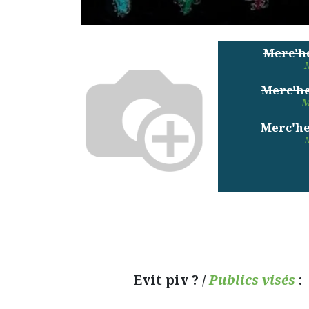
Merc'he
Merc'he
M
Merc'he
M
Evit piv ? /
Publics visés
: