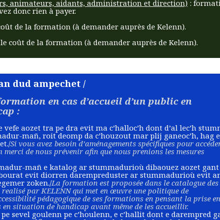
s, animateurs, aidants, administration et direction)
: format
vez donc rien à payer.
 coût de la formation (à demander auprès de Kelenn).
n le coût de la formation (à demander auprès de Kelenn).​
an dud ampechet /
formation en cas d’accueil d’un public en
cap :
efe aozet tra pe dra evit ma c’halloc’h dont d’al lec’h stu
adur-mañ, roit deomp da c’houzout mar plij ganeoc’h, hag e
t./
Si vous avez besoin d’aménagements spécifiques pour accéde
n merci de nous prévenir afin que nous prenions les mesures
mmadur-mañ e katalog ar stummadurioù dibaouez aozet gant
abourat evit diorren darempreduster ar stummadurioù evit a
egemer zoken./
La formation est proposée dans le catalogue des
 realisé par KELENN qui met en œuvre une politique de
cessibilité pédagogique de ses formations en pensant la prise e
en situation de handicap avant même de les accueillir.
 pe sevel goulenn pe c’houlenn, e c’hallit dont e darempred g