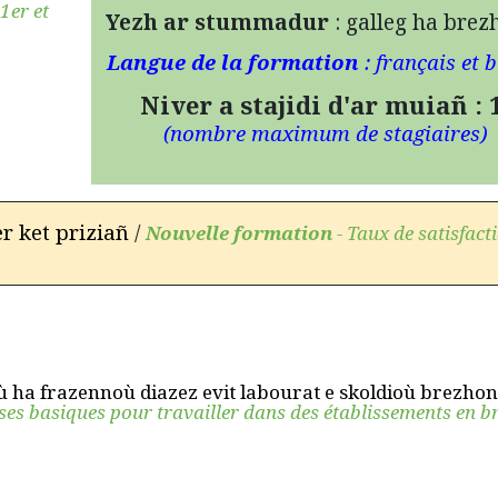
1er et
Yezh ar stummadur
: galleg ha bre
Langue de la formation
: français et 
Niver a stajidi d'ar muiañ : 
(n
ombre maximum de stagiaires)
er ket priziañ
/
Nouvelle formation
- Taux de satisfact
 ha frazennoù diazez evit labourat e skoldioù brezhon
es basiques pour travailler dans des établissements en b