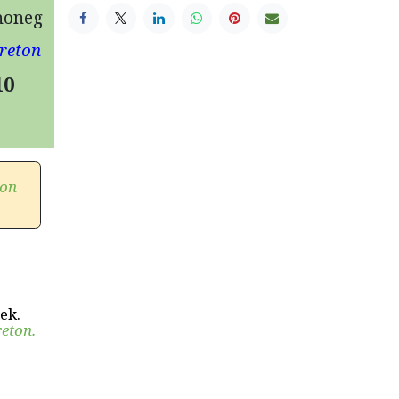
zhoneg
breton
10
ion
ek.
reton.