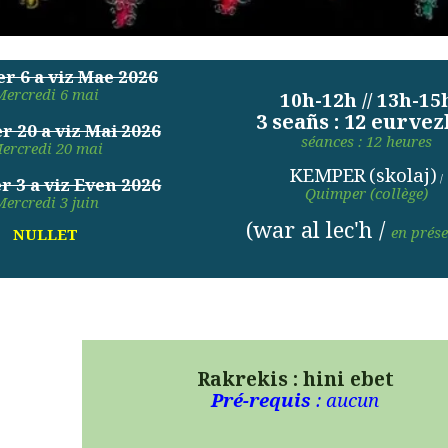
r 6 a viz Mae 2026
Mercredi 6 mai
10h-12h // 13h-15
3 seañs : 12 eurvez
r 20 a viz Mai 2026
séances : 12 heures
ercredi 20 mai
KEMPER
(skolaj)
/
r 3 a viz Even 2026
Quimper
(collège)
ercredi 3 juin
(war al lec'h /
en prése
NULLET
Rakrekis : hini ebet
Pré-requis
: aucun