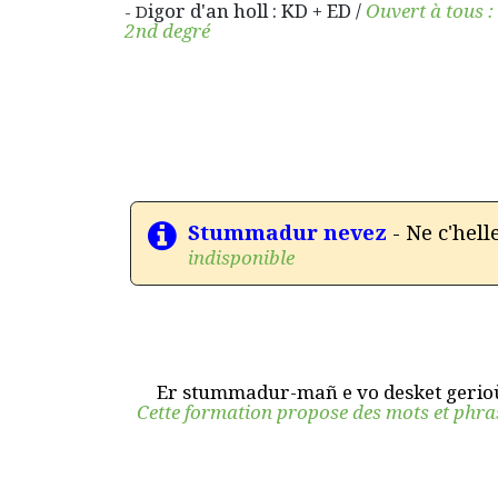
igor d'an holl : KD + ED /
Ouvert à tous : 
- D
2nd degré
Stummadur nevez
- Ne c'hell
indisponible
Er stummadur-mañ e vo desket gerioù
Cette formation propose des mots et phras