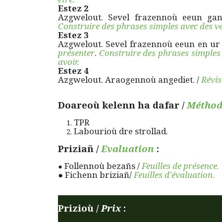
Estez 2
Azgwelout. Sevel frazennoù eeun ga
Construire des phrases simples avec des v
Estez 3
Azgwelout. Sevel frazennoù eeun en ur
présenter
.
Construire des phrases simples 
avoir.
Estez 4
Azgwelout. Araogennoù angediet. /
Révis
Doareoù kelenn ha dafar /
Méthod
TPR
Labourioù dre strollad.
Priziañ /
Evaluation
:
Follennoù bezañs /
Feuilles de présence.
●
● Fichenn briziañ/
Feuilles d'évaluation.
Prizioù /
Prix
: