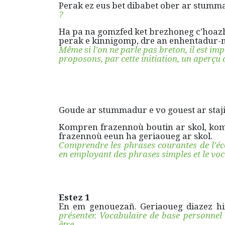
Perak ez eus bet dibabet ober ar stumma
?
Ha pa na gomzfed ket brezhoneg c’hoazh
perak e kinnigomp, dre an enhentadur-m
Même si l’on ne parle pas breton, il est imp
proposons, par cette initiation, un aperçu a
Goude ar stummadur e vo gouest ar staji
Kompren frazennoù boutin ar skol, kom
frazennoù eeun ha geriaoueg ar skol.
Comprendre les phrases courantes de l’éco
en employant des phrases simples et le voca
Estez 1
En em genouezañ. Geriaoueg diazez hi
présenter. Vocabulaire de base personnel 
être.