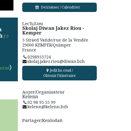
Deiziataer / Calendrier
Lec'h/
Lieu
Skolaj Diwan Jakez Riou -
h
Kemper
h
/
3
5 Straed Vañde/rue de la Vendée
29000 KEMPER/Quimper
France
0298955724
skolaj.jakez.riou@diwan.bzh
)
ntiel
Jedit ho roud /
Obtenir l'itinéraire
Aozer/Organisateur
Kelenn
02 98 95 55 99
kelenn@kelenn.bzh
Partager/Kenlodañ