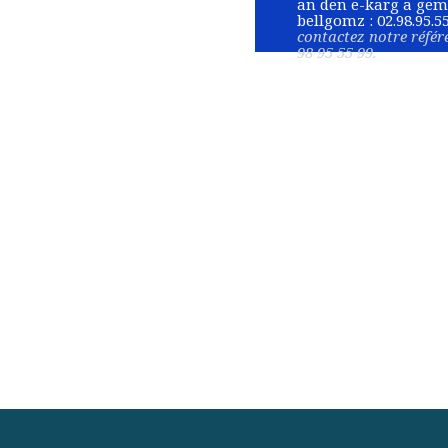
an den e-karg a geme
bellgomz : 02.98.95.55
contactez notre référ
98 95 55 99.