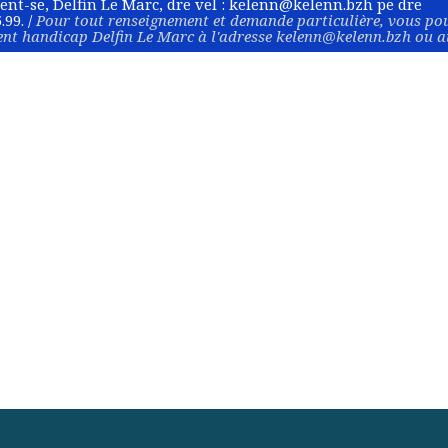
nt-se, Delfin Le Marc, dre vel :
kelenn@kelenn.bzh
pe dre
.99. /
Pour tout renseignement et demande particulière, vous po
ent handicap Delfin Le Marc à l'adresse
kelenn@kelenn.bzh
ou a