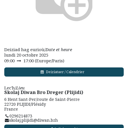
Deiziad hag eurioù/
Date et heure
lundi 20 octobre 2025
09:00
17:00
(
Europe/Paris
)
Deiziataer / Calendrier
Lec'h/
Lieu
Skolaj Diwan Bro Dreger (Plijidi)
6 Hent Sant-Per/route de Saint-Pierre
22720 PLIJIDI/Plésidy
France
0296214873
skolaj.plijidi@diwan.bzh