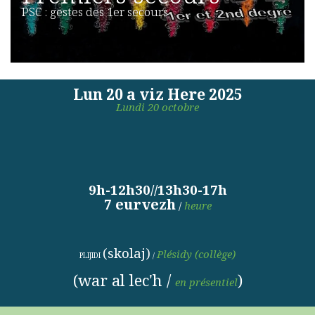
PSC : gestes des 1er secours
Lun 20 a viz Here 2025
Lundi 20 octobre
9h-12h30//13h30-17h
7 eurvezh
/
heure
(skolaj)
Plésidy
(
collège)
PLIJIDI
/
(war al lec'h /
)
en présentiel