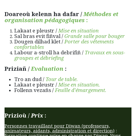
Doareoù kelenn ha dafar /
Méthodes et
organisation pédagogiques
:
Lakaat e pleustr /
Mise en situation
Sal bras evit fiñval /
Grande salle pour bouger
Dougen dilhad klet /
Porter des vêtements
confortables
Labour a-stroll ha debrifiñ /
Travaux en sous-
groupes et débriefing
Priziañ /
Evaluation
:
Tro an dud /
Tour de table.
Lakaat e pleustr /
Mise en situation.
Follenn vezañs /
Feuille d'émargement.
Prizioù /
Prix
:
Personnes travaillant pour Diwan (professeurs,
animateurs, aidants, administration et direction)
:
formation continue prise en charge par Diwan. Vous