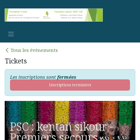
Se rendre au contenu
Tous les événements
Tickets
Les inscriptions sont
fermées
Inscriptions terminées
PSC : kentañ sikour -
Premiers secours