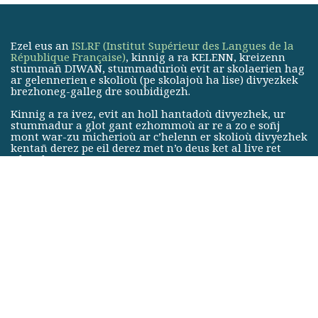
Ezel eus an
ISLRF (Institut Supérieur des Langues de la
République Française)
, kinnig a ra KELENN, kreizenn
stummañ DIWAN, stummadurioù evit ar skolaerien hag
ar gelennerien e skolioù (pe skolajoù ha lise) divyezkek
brezhoneg-galleg dre soubidigezh.
Kinnig a ra ivez, evit an holl hantadoù divyezhek, ur
stummadur a glot gant ezhommoù ar re a zo e soñj
mont war-zu micherioù ar c’helenn er skolioù divyezhek
kentañ derez pe eil derez met n’o deus ket al live ret
e brezhoneg.
KELENN, le centre de formation pédagogique des écoles
DIWAN, est membre de
l’Institut Supérieur des Langues de
la République Française (ISLRF)
, qui regroupe les réseaux
d’écoles associatives en langue régionale.
Le centre forme les enseignants et professeurs des écoles
(ainsi que des collèges et du lycée) bilingues breton-français
par immersion.
KELENN propose aussi, pour toute filière bilingue, une
formation linguistique aux personnes se destinant aux
métiers de l’enseignement bilingue dans le premier ou le