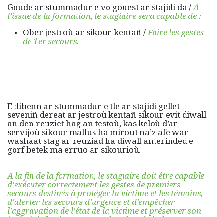
Goude ar stummadur e vo gouest ar stajidi da /
A
l’issue de la formation, le stagiaire sera capable de :
Ober jestroù ar sikour kentañ /
Faire les gestes
de 1er secours.
E dibenn ar stummadur e tle ar stajidi gellet
seveniñ dereat ar jestroù kentañ sikour evit diwall
an den reuziet hag an testoù, kas keloù d’ar
servijoù sikour mallus ha mirout na’z afe war
washaat stag ar reuziad ha diwall anterinded e
gorf betek ma erruo ar sikourioù.
A la fin de la formation, le stagiaire doit être capable
d'exécuter correctement les gestes de premiers
secours destinés à protéger la victime et les témoins,
d'alerter les secours d'urgence et d'empêcher
l'aggravation de l'état de la victime et préserver son