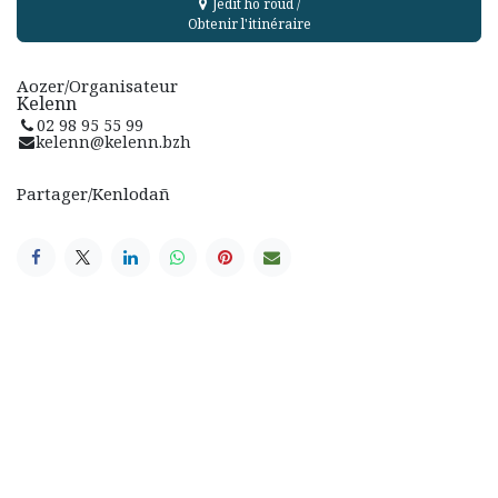
Jedit ho roud /
Obtenir l'itinéraire
Aozer/Organisateur
Kelenn
02 98 95 55 99
kelenn@kelenn.bzh
Partager/Kenlodañ