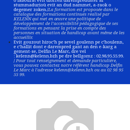
o labourat evit diorren darempreduster ar
stummadurioù evit an dud nammet, a-raok o
degemer zoken./
La formation est proposée dans le
catalogue des formations continues realisé par
KELENN qui met en œuvre une politique de
développement de l’accessibilité pédagogique de ses
formations en pensant la prise en compte des
personnes en situation de handicap avant même de les
accueillir.
Evit gouzout hiroc’h pe sevel goulenn pe c’houlenn,
e c’hallit dont e darempred gant an den e-karg a
gement-se, Delfin Le Marc, dre vel
:
kelenn@kelenn.bzh
pe dre bellgomz : 02.98.95.55.99.
/
Pour tout renseignement et demande particulière,
vous pouvez contactez notre référent handicap Delfin
Le Marc à l'adresse
kelenn@kelenn.bzh
ou au 02 98 95
55 99.