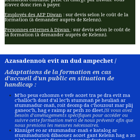
n'avez donc rien à payer.
Employés des AEP Diwan
: sur devis selon le coût de la
formation (à demander auprès de Kelenn).
Personnes externes à Diwan
: sur devis selon le coût de
la formation (à demander auprès de Kelenn).​
Azasadennoù evit an dud ampechet /
Adaptations de la formation en cas
d’accueil d’un public en situation de
handicap :
M’ho peus ezhomm e vefe aozet tra pe dra evit ma
c’halloc’h dont d’al lec’h stummañ pe heuliañ ar
stummadur-mañ, roit deomp da c’houzout mar plij
ganeoc’h, hag e raimp ar pezh zo dleet./
Si vous avez
besoin d’aménagements spécifiques pour accéder ou
suivre cette formation merci de nous prévenir afin que
nous prenions les mesures nécessaires.
Kinniget eo ar stummadur-mañ e katalog ar
stummadurioù dibaouez aozet gant Kelenn hag a zo