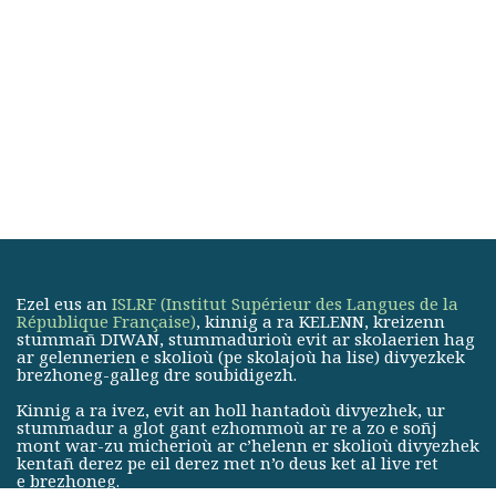
Ezel eus an
ISLRF (Institut Supérieur des Langues de la
République Française)
, kinnig a ra KELENN, kreizenn
stummañ DIWAN, stummadurioù evit ar skolaerien hag
ar gelennerien e skolioù (pe skolajoù ha lise) divyezkek
brezhoneg-galleg dre soubidigezh.
Kinnig a ra ivez, evit an holl hantadoù divyezhek, ur
stummadur a glot gant ezhommoù ar re a zo e soñj
mont war-zu micherioù ar c’helenn er skolioù divyezhek
kentañ derez pe eil derez met n’o deus ket al live ret
e brezhoneg.