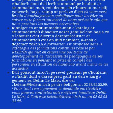
c’halloc’h dont d’al lec’h stummañ pe heuliañ ar
stummadur-mañ, roit deomp da c’houzout mar plij
ganeoc’h, hag e raimp ar pezh zo dleet./
Si vous avez
besoin d’aménagements spécifiques pour accéder ou
suivre cette formation merci de nous prévenir afin que
nous prenions les mesures nécessaires.
Kinniget eo ar stummadur-mañ e katalog ar
stummadurioù dibaouez aozet gant Kelenn hag a zo
o labourat evit diorren darempreduster ar
stummadurioù evit an dud nammet, a-raok o
degemer zoken./
La formation est proposée dans le
catalogue des formations continues realisé par
KELENN qui met en œuvre une politique de
développement de l’accessibilité pédagogique de ses
formations en pensant la prise en compte des
personnes en situation de handicap avant même de les
accueillir.
Evit gouzout hiroc’h pe sevel goulenn pe c’houlenn,
e c’hallit dont e darempred gant an den e-karg a
gement-se, Delfin Le Marc, dre vel
:
kelenn@kelenn.bzh
pe dre bellgomz : 02.98.95.55.99.
/
Pour tout renseignement et demande particulière,
vous pouvez contactez notre référent handicap Delfin
Le Marc à l'adresse
kelenn@kelenn.bzh
ou au 02 98 95
55 99.