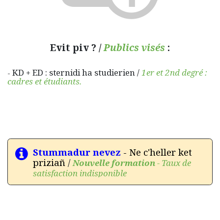
Evit piv ? /
Publics visés
:
KD + ED : sternidi ha studierien /
1er et 2nd degré :
-
cadres et étudiants.
Stummadur nevez
- Ne c'heller ket
priziañ
/
Nouvelle formation
- Taux de
satisfaction indisponible