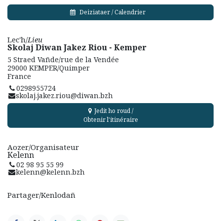
Deiziataer / Calendrier
Lec'h/
Lieu
Skolaj Diwan Jakez Riou - Kemper
5 Straed Vañde/rue de la Vendée
29000 KEMPER/Quimper
France
0298955724
skolaj.jakez.riou@diwan.bzh
Jedit ho roud /
Obtenir l'itinéraire
Aozer/Organisateur
Kelenn
02 98 95 55 99
kelenn@kelenn.bzh
Partager/Kenlodañ