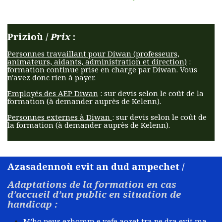
Prizioù /
Prix
:
Personnes travaillant pour Diwan (professeurs,
animateurs, aidants, administration et direction)
:
formation continue prise en charge par Diwan. Vous
n'avez donc rien à payer.
Employés des AEP Diwan
: sur devis selon le coût de la
formation (à demander auprès de Kelenn).
Personnes externes à Diwan
: sur devis selon le coût de
la formation (à demander auprès de Kelenn).​
Azasadennoù evit an dud ampechet /
Adaptations de la formation en cas
d’accueil d’un public en situation de
handicap :
M’ho peus ezhomm e vefe aozet tra pe dra evit ma