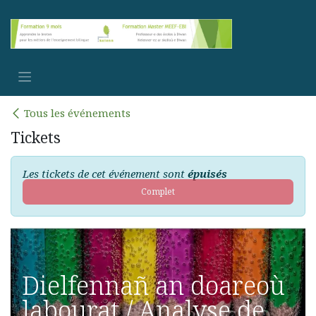
Se rendre au contenu
Tous les événements
Tickets
Les tickets de cet événement sont
épuisés
Complet
Dielfennañ an doareoù
labourat / Analyse de