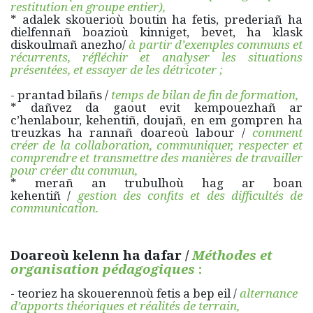
restitution en groupe entier),
* adalek skouerioù boutin ha fetis, prederiañ ha
dielfennañ boazioù kinniget, bevet, ha klask
diskoulmañ anezho/
à partir d’exemples communs et
récurrents, réfléchir et analyser les situations
présentées, et essayer de les détricoter ;
- prantad bilañs /
temps de bilan de fin de formation,
* dañvez da gaout evit kempouezhañ ar
c’henlabour, kehentiñ, doujañ, en em gompren ha
treuzkas ha rannañ doareoù labour /
comment
créer de la collaboration, communiquer, respecter et
comprendre et transmettre des manières de travailler
pour créer du commun,
* merañ an trubulhoù hag ar boan
kehentiñ /
gestion des confits et des difficultés de
communication.
Doareoù kelenn ha dafar /
Méthodes et
organisation pédagogiques
:
- teoriez ha skouerennoù fetis a bep eil /
alternance
d’apports théoriques et réalités de terrain,