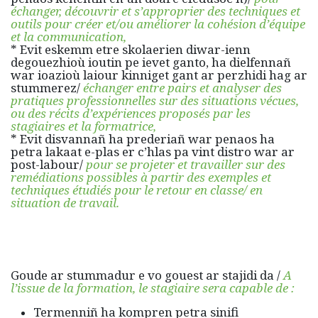
échanger, découvrir et s’approprier des techniques et
outils pour créer et/ou améliorer la cohésion d’équipe
et la communication,
* Evit eskemm etre skolaerien diwar-ienn
degouezhioù ioutin pe ievet ganto, ha dielfennañ
war ioazioù laiour kinniget gant ar perzhidi hag ar
stummerez/
échanger entre pairs et analyser des
pratiques professionnelles sur des situations vécues,
ou des récits d’expériences proposés par les
stagiaires et la formatrice,
* Evit disvannañ ha prederiañ war penaos ha
petra lakaat e-plas er c’hlas pa vint distro war ar
post-labour/
pour se projeter et travailler sur des
remédiations possibles à partir des exemples et
techniques étudiés pour le retour en classe/ en
situation de travail.
Goude ar stummadur e vo gouest ar stajidi da /
A
l’issue de la formation, le stagiaire sera capable de :
Termenniñ ha kompren petra sinifi