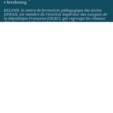
e brezhoneg.
KELENN, le centre de formation pédagogique des écoles
DIWAN, est membre de
l’Institut Supérieur des Langues de
la République Française (ISLRF)
, qui regroupe les réseaux
d’écoles associatives en langue régionale.
Le centre forme les enseignants et professeurs des écoles
(ainsi que des collèges et du lycée) bilingues breton-français
par immersion.
KELENN propose aussi, pour toute filière bilingue, une
formation linguistique aux personnes se destinant aux
métiers de l’enseignement bilingue dans le premier ou le
second degré, mais ne possédant pas les compétences
linguistiques nécessaires.
Contactez-nous
https://www.kelenn.bzh/fr/
02 98 95 55 99