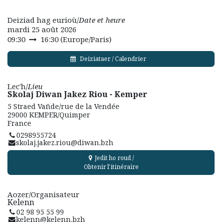
Deiziad hag eurioù/
Date et heure
mardi 25 août 2026
09:30
16:30
(
Europe/Paris
)
Deiziataer / Calendrier
Lec'h/
Lieu
Skolaj Diwan Jakez Riou - Kemper
5 Straed Vañde/rue de la Vendée
29000 KEMPER/Quimper
France
0298955724
skolaj.jakez.riou@diwan.bzh
Jedit ho roud /
Obtenir l'itinéraire
Aozer/Organisateur
Kelenn
02 98 95 55 99
kelenn@kelenn.bzh