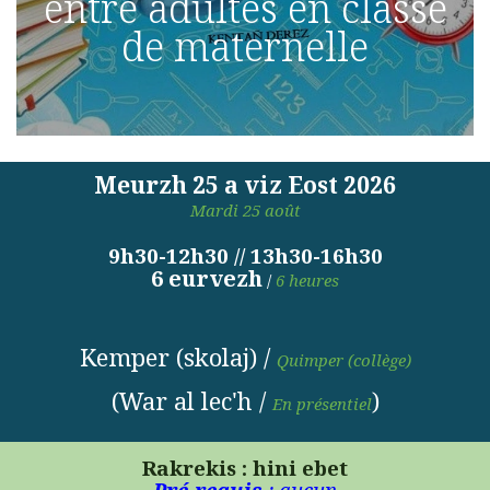
entre adultes en classe
de maternelle
Meurzh 25 a viz Eost 2026
Mardi 25 août
9h30-12h30 // 13h30-16h30
6 eurvezh
/
6 heures
Kemper (skolaj) /
Quimper
(collège)
(War al lec'h /
)
En présentiel
Rakrekis : hini ebet
Pré-requis
: aucun