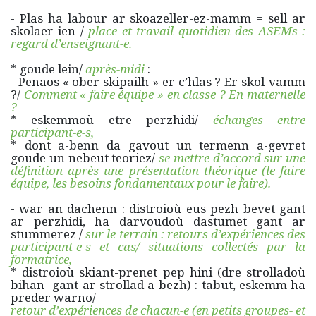
- Plas ha labour ar skoazeller-ez-mamm = sell ar
skolaer-ien /
place et travail quotidien des ASEMs :
regard d’enseignant-e.
* goude lein/
après-midi
:
- Penaos « ober skipailh » er c’hlas ? Er skol-vamm
?/
Comment « faire équipe » en classe ? En maternelle
?
* eskemmoù etre perzhidi/
échanges entre
participant-e-s,
* dont a-benn da gavout un termenn a-gevret
goude un nebeut teoriez/
se mettre d’accord sur une
définition après une présentation théorique (le faire
équipe, les besoins fondamentaux pour le faire).
- war an dachenn : distroioù eus pezh bevet gant
ar perzhidi, ha darvoudoù dastumet gant ar
stummerez /
sur le terrain : retours d’expériences des
participant-e-s et cas/ situations collectés par la
formatrice,
* distroioù skiant-prenet pep hini (dre strolladoù
bihan- gant ar strollad a-bezh) : tabut, eskemm ha
preder warno/
retour d’expériences de chacun-e (en petits groupes- et