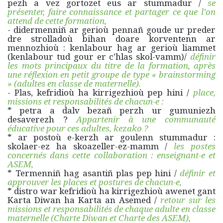
pezh a vez gortozet eus ar stummadur /
se
présenter, faire connaissance et partager ce que l’on
attend de cette formation,
- didermenniñ ar gerioù pennañ goude ur preder
dre strolladoù bihan doare korventenn ar
mennozhioù : kenlabour hag ar gerioù liammet
(kenlabour tud gour er c’hlas skol-vamm)/
définir
les mots principaux du titre de la formation, après
une réflexion en petit groupe de type « brainstorming
» (adultes en classe de maternelle).
- Plas, kefridioù ha kirrigezhioù pep hini /
place,
missions et responsabilités de chacun-e :
* petra a dalv bezañ perzh ur gumuniezh
desaverezh ?
Appartenir à une communauté
éducative pour ces adultes, kezako ?
* ar postoù e-kerzh ar goulenn stummadur :
skolaer-ez ha skoazeller-ez-mamm /
les postes
concernés dans cette collaboration : enseignant-e et
ASEM,
* Termenniñ hag asantiñ plas pep hini /
définir et
approuver les places et postures de chacun-e,
* distro war kefridioù ha kirrigezhioù awenet gant
Karta Diwan ha Karta an Asemed /
retour sur les
missions et responsabilités de chaque adulte en classe
maternelle (Charte Diwan et Charte des ASEM),