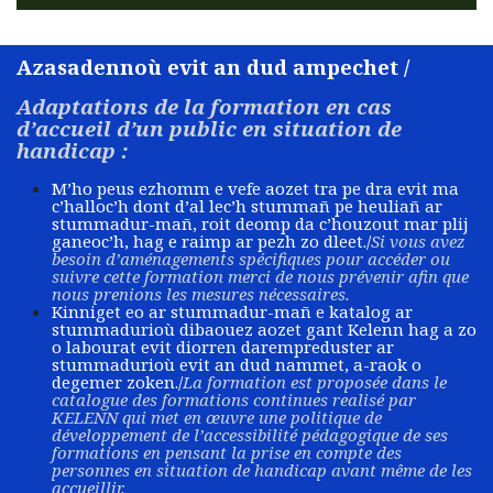
Azasadennoù evit an dud ampechet /
Adaptations de la formation en cas
d’accueil d’un public en situation de
handicap :
M’ho peus ezhomm e vefe aozet tra pe dra evit ma
c’halloc’h dont d’al lec’h stummañ pe heuliañ ar
stummadur-mañ, roit deomp da c’houzout mar plij
ganeoc’h, hag e raimp ar pezh zo dleet./
Si vous avez
besoin d’aménagements spécifiques pour accéder ou
suivre cette formation merci de nous prévenir afin que
nous prenions les mesures nécessaires.
Kinniget eo ar stummadur-mañ e katalog ar
stummadurioù dibaouez aozet gant Kelenn hag a zo
o labourat evit diorren darempreduster ar
stummadurioù evit an dud nammet, a-raok o
degemer zoken./
La formation est proposée dans le
catalogue des formations continues realisé par
KELENN qui met en œuvre une politique de
développement de l’accessibilité pédagogique de ses
formations en pensant la prise en compte des
personnes en situation de handicap avant même de les
accueillir.