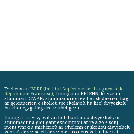
Ezel eus an
ISLRF (Institut Supérieur des Langues de la
République Française)
, kinnig a ra KELENN, kreizenn
stummañ DIWAN, stummadurioù evit ar skolaerien hag
ar gelennerien e skolioù (pe skolajoù ha lise) divyezkek
brezhoneg-galleg dre soubidigezh.
Kinnig a ra ivez, evit an holl hantadoù divyezhek, ur
stummadur a glot gant ezhommoù ar re a zo e soñj
mont war-zu micherioù ar c’helenn er skolioù divyezhek
kentañ derez pe eil derez met n’o deus ket al live ret