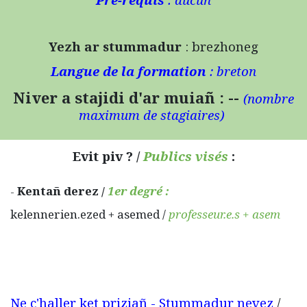
Yezh ar stummadur
: brezhoneg
Langue de la formation
: breton
Niver a stajidi d'ar muiañ : --
(n
ombre
maximum de stagiaires)
Evit piv ? /
Publics visés
:
Kentañ derez /
1er degré :
-
kelennerien.ezed + asemed /
professeur.e.s + asem
Ne c'haller ket priziañ - Stummadur nevez
/