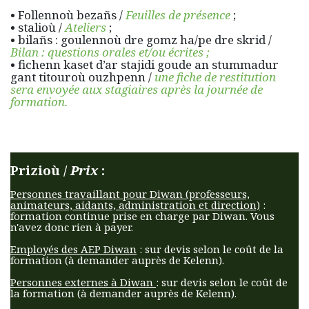
• Follennoù bezañs /
Feuilles de présence
;
• stalioù /
Ateliers
;
• bilañs : goulennoù dre gomz ha/pe dre skrid /
Bilan : questions orales et/ou écrites ;
• fichenn kaset d’ar stajidi goude an stummadur
gant titouroù ouzhpenn /
une fiche de restitution
sera envoyée aux stagiaires après la journée de
formation.
Prizioù /
Prix
:
Personnes travaillant pour Diwan (professeurs,
animateurs, aidants, administration et direction)
:
formation continue prise en charge par Diwan. Vous
n'avez donc rien à payer.
Employés des AEP Diwan
: sur devis selon le coût de la
formation (à demander auprès de Kelenn).
Personnes externes à Diwan
: sur devis selon le coût de
la formation (à demander auprès de Kelenn).​