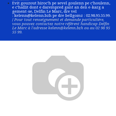
Evit gouzout hiroc’h pe sevel goulenn pe c’houlenn,
e c’hallit dont e darempred gant an den e-karg a
gement-se, Delfin Le Marc, dre vel
:
kelenn@kelenn.bzh
pe dre bellgomz : 02.98.95.55.99.
/
Pour tout renseignement et demande particulière,
vous pouvez contactez notre référent handicap Delfin
Le Marc à l'adresse
kelenn@kelenn.bzh
ou au 02 98 95
55 99.