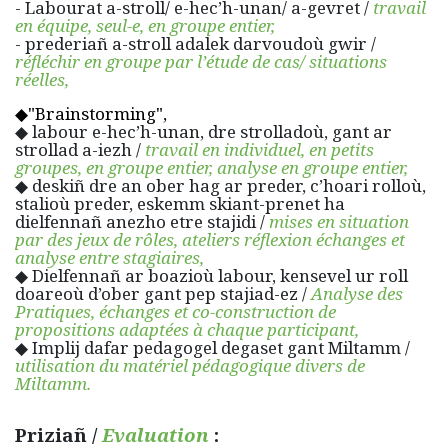
- Labourat a-stroll/ e-hec’h-unan/ a-gevret /
travail
en équipe, seul-e, en groupe entier,
- prederiañ a-stroll adalek darvoudoù gwir /
réfléchir en groupe par l’étude de cas/ situations
réelles,
◆"Brainstorming",
◆ labour e-hec’h-unan, dre strolladoù, gant ar
strollad a-iezh /
travail en individuel, en petits
groupes, en groupe entier, analyse en groupe entier,
◆ deskiñ dre an ober hag ar preder, c’hoari rolloù,
stalioù preder, eskemm skiant-prenet ha
dielfennañ anezho etre stajidi /
mises en situation
par des jeux de rôles, ateliers réflexion échanges et
analyse entre stagiaires,
◆ Dielfennañ ar boazioù labour, kensevel ur roll
doareoù d’ober gant pep stajiad-ez /
Analyse des
Pratiques, échanges et co-construction de
propositions adaptées à chaque participant,
◆ Implij dafar pedagogel degaset gant Miltamm /
utilisation du matériel pédagogique divers de
Miltamm.
Priziañ /
Evaluation
: