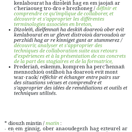
kenlabourat ha dizoleiñ hag en em jaojañ ar
c’heriaoueg tro-dro e brezhoneg /
définir et
comprendre ce qu’implique de collaborer,
et
découvrir et s’approprier les différentes
terminologies associées
en
breton,
Dizoleiñ, dielfennañ ha deskiñ doareoù ober evit
kenlabourat en ur glevet distroioù darvoudoù ar
perzhidi hag ar re kinniget gant ar stummerez /
découvrir, analyser et s’approprier des
techniques de collaboration suite aux retours
d’expériences et à la présentation de cas concrets
de la part des stagiaires et de la formatrice,
Prederiañ, eskemm, kompren ha perc’hennañ
mennozhioù ostilhoù ha doareoù evit mont
war-raok/
réféchir et échanger entre pairs sur
des situations vécues et comprendre et
s’approprier des idées de remédiations et outils et
techniques utilisés.
* diouzh mintin /
matin
:
en em ginnig, ober anaoudegezh hag ezteurel ar
-