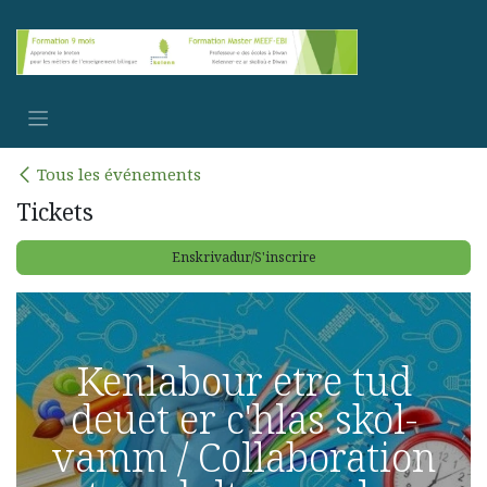
Se rendre au contenu
Tous les événements
Tickets
Enskrivadur/S'inscrire
Kenlabour etre tud
deuet er c'hlas skol-
vamm / Collaboration