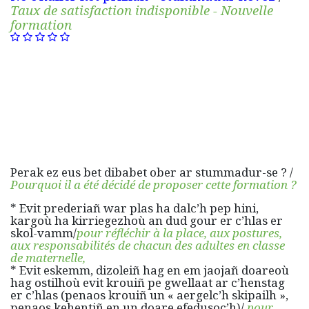
Taux de satisfaction indisponible -
Nouvelle
formation
Perak ez eus bet dibabet ober ar stummadur-se ? /
Pourquoi il a été décidé de proposer cette formation ?
* Evit prederiañ war plas ha dalc’h pep hini,
kargoù ha kirriegezhoù an dud gour er c’hlas er
skol-vamm/
pour réfléchir à la place, aux postures,
aux responsabilités de chacun des adultes en classe
de maternelle,
* Evit eskemm, dizoleiñ hag en em jaojañ doareoù
hag ostilhoù evit krouiñ pe gwellaat ar c’henstag
er c’hlas (penaos krouiñ un « aergelc’h skipailh »,
penaos kehentiñ en un doare efedusoc’h)/
pour